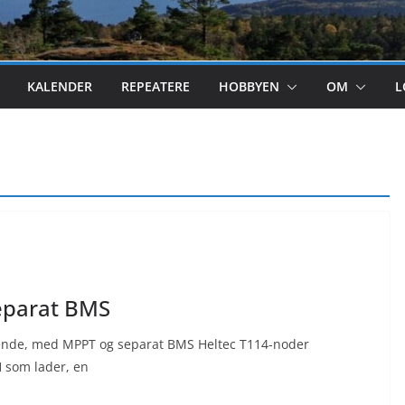
KALENDER
REPEATERE
HOBBYEN
OM
L
separat BMS
iknende, med MPPT og separat BMS Heltec T114-noder
som lader, en