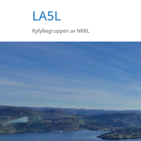
Skip
LA5L
to
content
Ryfylkegruppen av NRRL