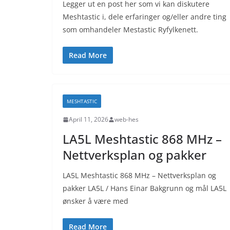
Legger ut en post her som vi kan diskutere
Meshtastic i, dele erfaringer og/eller andre ting
som omhandeler Mestastic Ryfylkenett.
Read More
MESHTASTIC
April 11, 2026
web-hes
LA5L Meshtastic 868 MHz –
Nettverksplan og pakker
LA5L Meshtastic 868 MHz – Nettverksplan og
pakker LA5L / Hans Einar Bakgrunn og mål LA5L
ønsker å være med
Read More