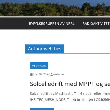
RYFYLKEGRUPPEN AV NRRL
RADIOAKTIVITET
Author:
web-hes
MESHTASTIC
July 29, 2026
web-hes
Solcelledrift med MPPT og 
Solcelledrift av Meshtastic T114-noder eller l
(HELTEC_MESH_NODE_T114) bruker en LGS4056H 