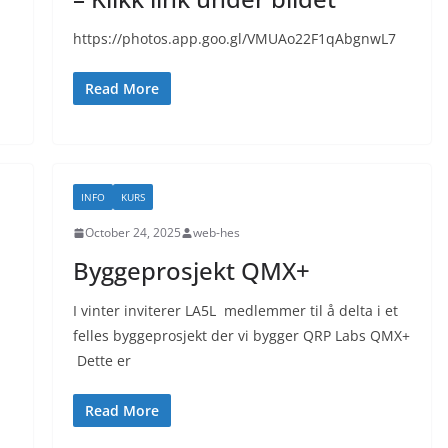
https://photos.app.goo.gl/VMUAo22F1qAbgnwL7
Read More
INFO
KURS
October 24, 2025
web-hes
Byggeprosjekt QMX+
I vinter inviterer LA5L medlemmer til å delta i et
felles byggeprosjekt der vi bygger QRP Labs QMX+
Dette er
Read More