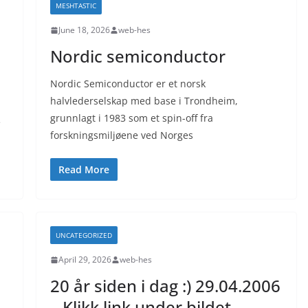
MESHTASTIC
June 18, 2026
web-hes
Nordic semiconductor
Nordic Semiconductor er et norsk
halvlederselskap med base i Trondheim,
grunnlagt i 1983 som et spin-off fra
e
forskningsmiljøene ved Norges
Read More
UNCATEGORIZED
April 29, 2026
web-hes
20 år siden i dag :) 29.04.2006
– Klikk link under bildet