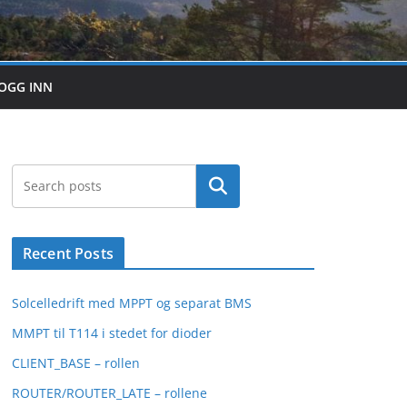
OGG INN
Search
Recent Posts
Solcelledrift med MPPT og separat BMS
MMPT til T114 i stedet for dioder
CLIENT_BASE – rollen
ROUTER/ROUTER_LATE – rollene