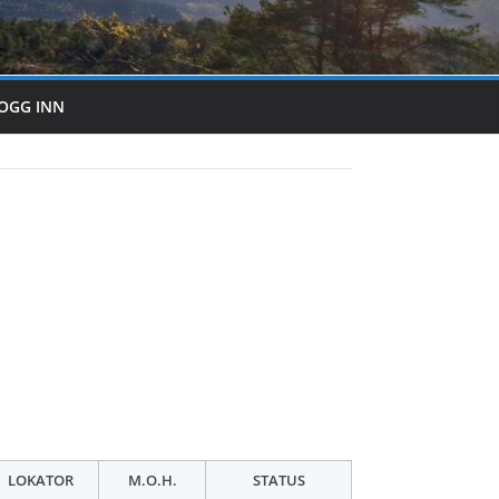
OGG INN
LOKATOR
M.O.H.
STATUS