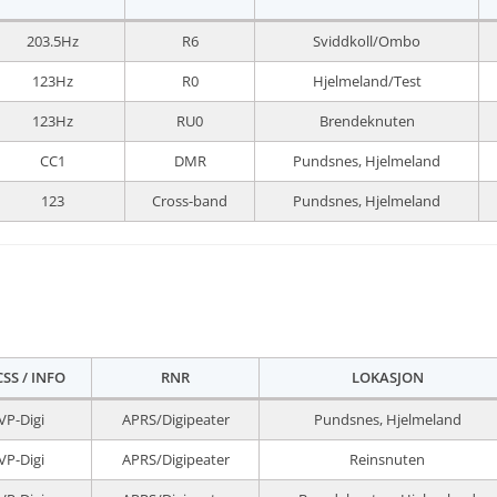
203.5Hz
R6
Sviddkoll/Ombo
123Hz
R0
Hjelmeland/Test
123Hz
RU0
Brendeknuten
CC1
DMR
Pundsnes, Hjelmeland
123
Cross-band
Pundsnes, Hjelmeland
SS / INFO
RNR
LOKASJON
VP-Digi
APRS/Digipeater
Pundsnes, Hjelmeland
VP-Digi
APRS/Digipeater
Reinsnuten