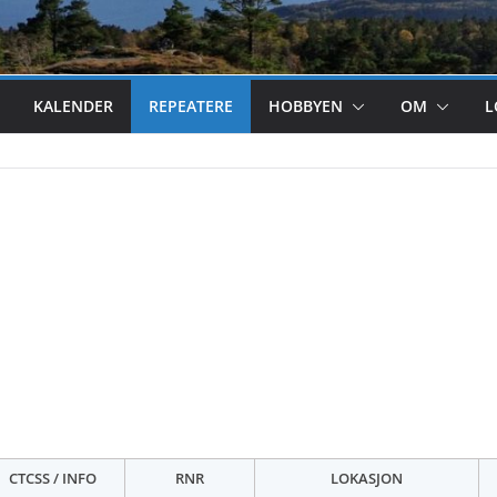
KALENDER
REPEATERE
HOBBYEN
OM
L
CTCSS / INFO
RNR
LOKASJON