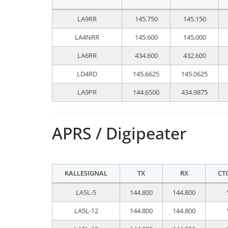
LA9RR
145.750
145.150
LA4NRR
145.600
145.000
LA6RR
434.600
432.600
LD4RD
145.6625
145.0625
LA9PR
144.6500
434.9875
APRS / Digipeater
KALLESIGNAL
TX
RX
CTC
LA5L-5
144.800
144.800
LA5L-12
144.800
144.800