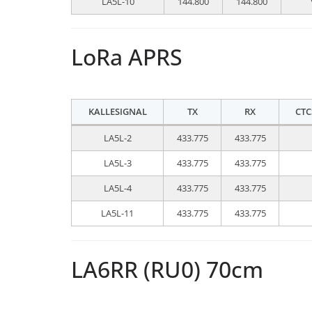
LA5L-10
144.800
144.800
LoRa APRS
KALLESIGNAL
TX
RX
CTC
LA5L-2
433.775
433.775
LA5L-3
433.775
433.775
LA5L-4
433.775
433.775
LA5L-11
433.775
433.775
LA6RR (RU0) 70cm