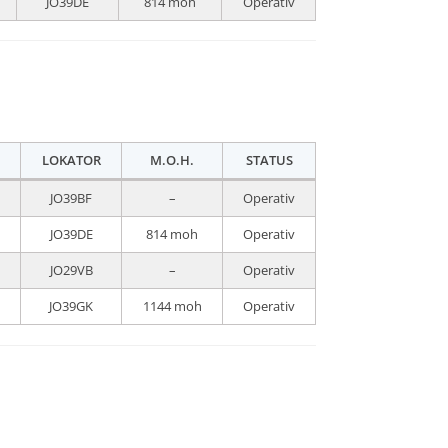
JO39DE
814 moh
Operativ
LOKATOR
M.O.H.
STATUS
JO39BF
–
Operativ
JO39DE
814 moh
Operativ
JO29VB
–
Operativ
JO39GK
1144 moh
Operativ