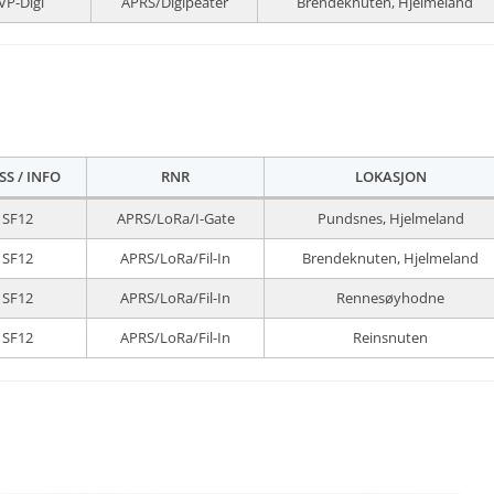
VP-Digi
APRS/Digipeater
Brendeknuten, Hjelmeland
SS / INFO
RNR
LOKASJON
SF12
APRS/LoRa/I-Gate
Pundsnes, Hjelmeland
SF12
APRS/LoRa/Fil-In
Brendeknuten, Hjelmeland
SF12
APRS/LoRa/Fil-In
Rennesøyhodne
SF12
APRS/LoRa/Fil-In
Reinsnuten