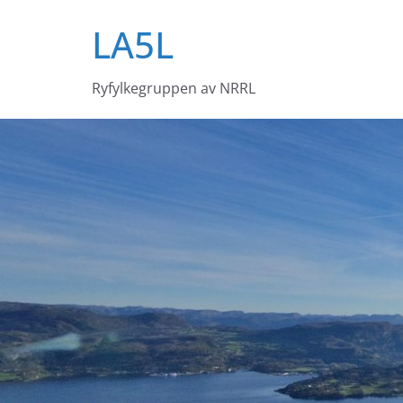
Skip
LA5L
to
content
Ryfylkegruppen av NRRL