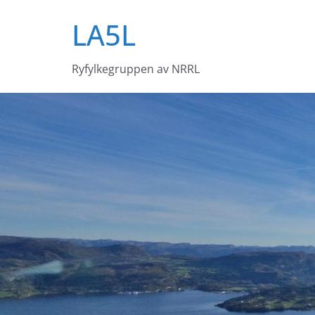
Skip
LA5L
to
content
Ryfylkegruppen av NRRL