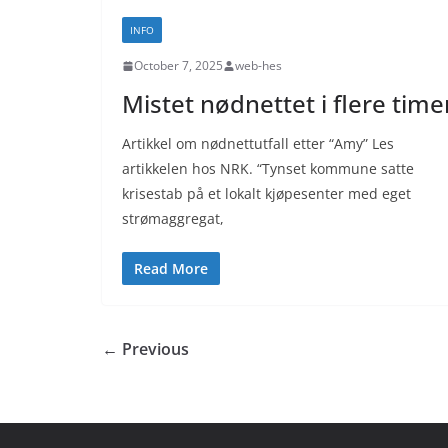
INFO
October 7, 2025
web-hes
Mistet nødnettet i flere time
Artikkel om nødnettutfall etter “Amy” Les
artikkelen hos NRK. “Tynset kommune satte
krisestab på et lokalt kjøpesenter med eget
strømaggregat,
Read More
← Previous