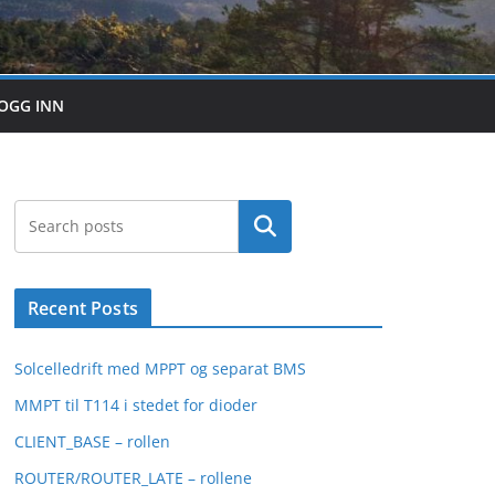
OGG INN
Search
Recent Posts
Solcelledrift med MPPT og separat BMS
MMPT til T114 i stedet for dioder
CLIENT_BASE – rollen
ROUTER/ROUTER_LATE – rollene