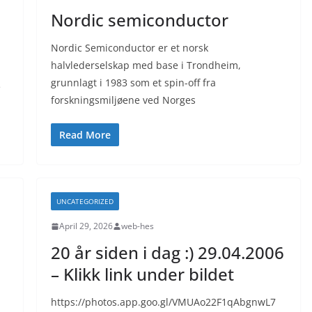
Nordic semiconductor
Nordic Semiconductor er et norsk
halvlederselskap med base i Trondheim,
grunnlagt i 1983 som et spin-off fra
e
forskningsmiljøene ved Norges
Read More
UNCATEGORIZED
April 29, 2026
web-hes
20 år siden i dag :) 29.04.2006
– Klikk link under bildet
https://photos.app.goo.gl/VMUAo22F1qAbgnwL7