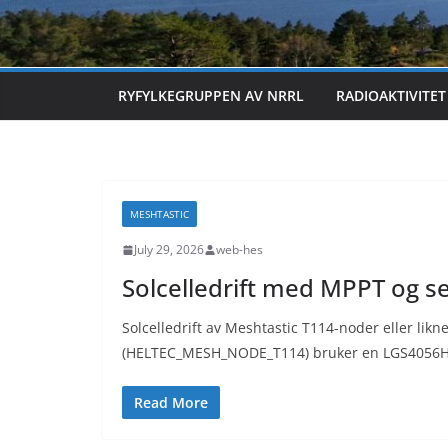
RYFYLKEGRUPPEN AV NRRL
RADIOAKTIVITET
MESHTASTIC
July 29, 2026
web-hes
Solcelledrift med MPPT og 
Solcelledrift av Meshtastic T114-noder eller l
(HELTEC_MESH_NODE_T114) bruker en LGS4056H 
Read More