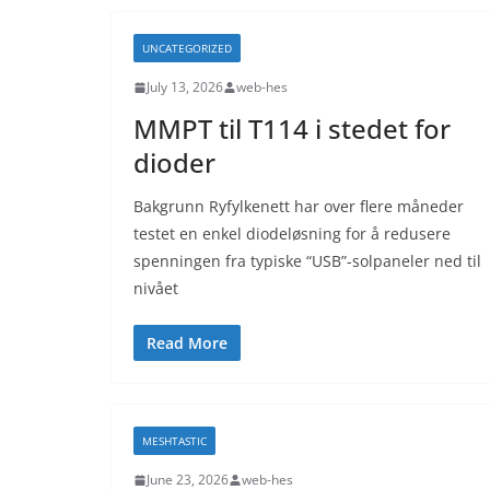
UNCATEGORIZED
July 13, 2026
web-hes
MMPT til T114 i stedet for
dioder
Bakgrunn Ryfylkenett har over flere måneder
testet en enkel diodeløsning for å redusere
spenningen fra typiske “USB”-solpaneler ned til
nivået
Read More
MESHTASTIC
June 23, 2026
web-hes