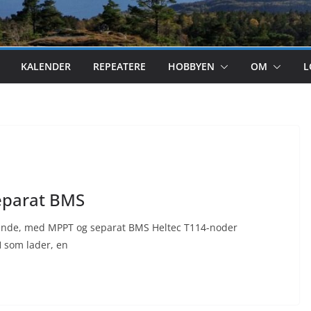
KALENDER
REPEATERE
HOBBYEN
OM
L
separat BMS
iknende, med MPPT og separat BMS Heltec T114-noder
som lader, en