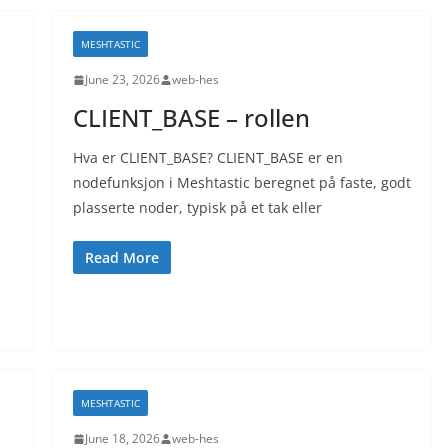
MESHTASTIC
June 23, 2026
web-hes
CLIENT_BASE – rollen
Hva er CLIENT_BASE? CLIENT_BASE er en
nodefunksjon i Meshtastic beregnet på faste, godt
plasserte noder, typisk på et tak eller
Read More
MESHTASTIC
June 18, 2026
web-hes