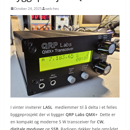
October 24, 2025
web-hes
I vinter inviterer
LA5L
medlemmer til å delta i et felles
byggeprosjekt der vi bygger
QRP Labs QMX+
Dette er
en kompakt og moderne 5 W transceiver for
CW
,
digitale moduser
og
SSB
. Radioen dekker hele området