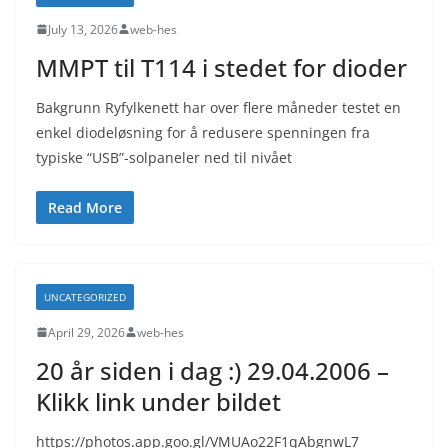
July 13, 2026
web-hes
MMPT til T114 i stedet for dioder
Bakgrunn Ryfylkenett har over flere måneder testet en
enkel diodeløsning for å redusere spenningen fra
typiske “USB”-solpaneler ned til nivået
Read More
UNCATEGORIZED
April 29, 2026
web-hes
20 år siden i dag :) 29.04.2006 –
Klikk link under bildet
https://photos.app.goo.gl/VMUAo22F1qAbgnwL7