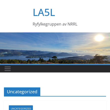
Skip
LA5L
to
content
Ryfylkegruppen av NRRL
Uncategorized
UNCATEGORIZED