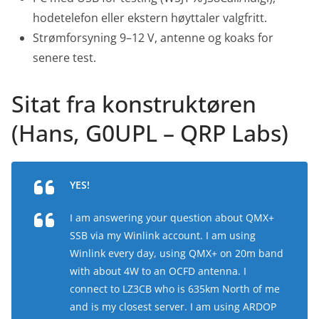
hodetelefon eller ekstern høyttaler valgfritt.
Strømforsyning 9–12 V, antenne og koaks for
senere test.
Sitat fra konstruktøren
(Hans, G0UPL – QRP Labs)
YES!
I am answering your question about QMX+
SSB via my Winlink account. I am using
Winlink every day, using QMX+ on 20m band
with about 4W to an OCFD antenna. I
connect to LZ3CB who is 635km North of me
and is my closest server. I am using ARDOP