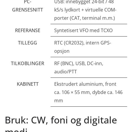
PC-
USB: innebygget 24-bit / 48
GRENSESNITT
kS/s lydkort + virtuelle COM-
porter (CAT, terminal m.m.)
REFERANSE
Syntetisert VFO med TCXO
TILLEGG
RTC (CR2032), intern GPS-
opsjon
TILKOBLINGER
RF (BNC), USB, DC-inn,
audio/PTT
KABINETT
Ekstrudert aluminium, front
ca. 106 × 55 mm, dybde ca. 146
mm
Bruk: CW, foni og digitale
modi