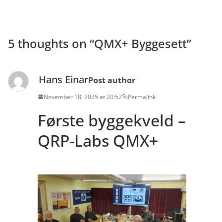
5 thoughts on “
QMX+ Byggesett
”
Hans Einar
Post author
November 18, 2025 at 20:52
Permalink
Første byggekveld –
QRP-Labs QMX+