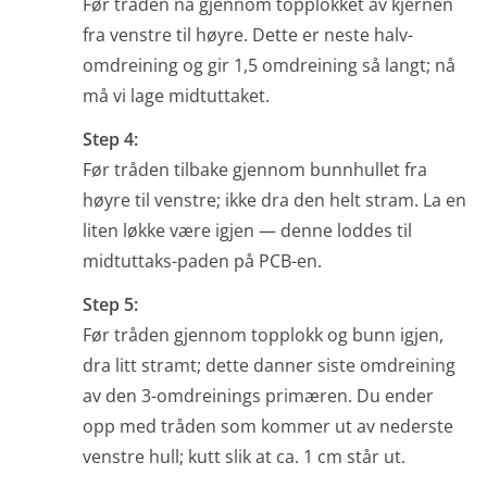
Før tråden nå gjennom topplokket av kjernen
fra venstre til høyre. Dette er neste halv-
omdreining og gir 1,5 omdreining så langt; nå
må vi lage midtuttaket.
Step 4:
Før tråden tilbake gjennom bunnhullet fra
høyre til venstre; ikke dra den helt stram. La en
liten løkke være igjen — denne loddes til
midtuttaks-paden på PCB-en.
Step 5:
Før tråden gjennom topplokk og bunn igjen,
dra litt stramt; dette danner siste omdreining
av den 3-omdreinings primæren. Du ender
opp med tråden som kommer ut av nederste
venstre hull; kutt slik at ca. 1 cm står ut.