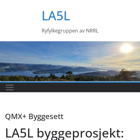
Skip
LA5L
to
content
Ryfylkegruppen av NRRL
QMX+ Byggesett
LA5L byggeprosjekt: