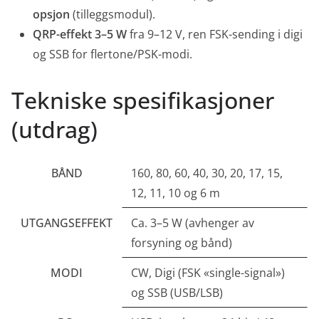
opsjon
(tilleggsmodul).
QRP-effekt 3–5 W
fra 9–12 V, ren FSK-sending i digi
og SSB for flertone/PSK-modi.
Tekniske spesifikasjoner
(utdrag)
BÅND
160, 80, 60, 40, 30, 20, 17, 15,
12, 11, 10 og 6 m
UTGANGSEFFEKT
Ca. 3–5 W (avhenger av
forsyning og bånd)
MODI
CW, Digi (FSK «single-signal»)
og SSB (USB/LSB)