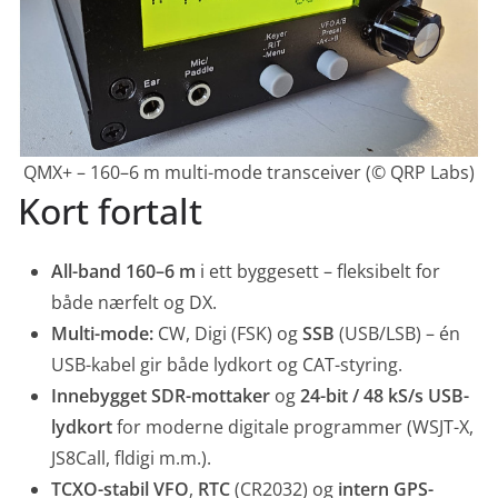
QMX+ – 160–6 m multi-mode transceiver (© QRP Labs)
Kort fortalt
All-band 160–6 m
i ett byggesett – fleksibelt for
både nærfelt og DX.
Multi-mode:
CW, Digi (FSK) og
SSB
(USB/LSB) – én
USB-kabel gir både lydkort og CAT-styring.
Innebygget SDR-mottaker
og
24-bit / 48 kS/s USB-
lydkort
for moderne digitale programmer (WSJT-X,
JS8Call, fldigi m.m.).
TCXO-stabil VFO
,
RTC
(CR2032) og
intern GPS-