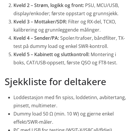
Kveld 2 – Strøm, logikk og front:
PSU, MCU/USB,
display/enkoder; første oppstart og grunnsjekk.
Kveld 3 – Mottaker/SDR:
Filter og RX-del, TCXO,
kalibrering og grunnleggende målinger.
Kveld 4 – Sender/PA:
Spoler/trafoer, båndfilter, TX-
test på dummy load og enkel SWR-kontroll.
Kveld 5 – Kabinett og sluttkontroll:
Montering i
boks, CAT/USB-oppsett, første QSO og FT8-test.
Sjekkliste for deltakere
Loddestasjon med fin spiss, loddetinn, avbitertang,
pinsett, multimeter.
Dummy load 50 Ω (min. 10 W) og gjerne enkel
effekt/SWR-måler.
PC med USB for testing (WSJT-X/JS8Call/fldigi),