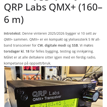
QRP Labs QMX+ (160–
6 m)
Introtekst:
Denne vinteren 2025/2026 bygger vi 10 sett av
QMX+
sammen. QMX+ er en kompakt og ytelsessterk 5 W all-
band transceiver for
CW
,
digitale modi
og
SSB
. Vi møtes
torsdager kl. 18
for felles bygging, testing og innkjøring.
Målet er at alle deltakere sitter igjen med en ferdig radio,
kompetanse på oppsett/bruk.