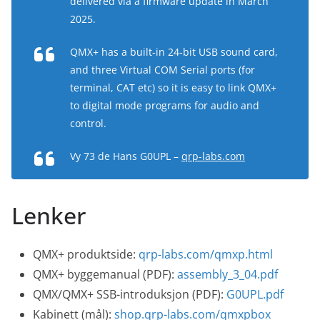
delivered via a firmware update in March
2025.
QMX+ has a built-in 24-bit USB sound card,
and three Virtual COM Serial ports (for
terminal, CAT etc) so it is easy to link QMX+
to digital mode programs for audio and
control.
Vy 73 de Hans G0UPL –
qrp-labs.com
Lenker
QMX+ produktside:
qrp-labs.com/qmxp.html
QMX+ byggemanual (PDF):
assembly_3_04.pdf
QMX/QMX+ SSB-introduksjon (PDF):
G0UPL.pdf
Kabinett (mål):
shop.qrp-labs.com/qmxpbox