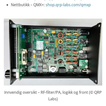
Nettbutikk – QMX+:
shop.qrp-labs.com/qmxp
Innvendig oversikt – RF-filter/PA, logikk og front (© QRP
Labs)