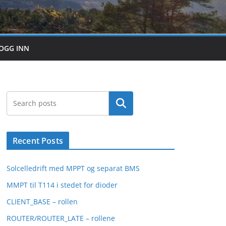
OGG INN
Search
Recent Posts
Solcelledrift med MPPT og separat BMS
MMPT til T114 i stedet for dioder
CLIENT_BASE – rollen
ROUTER/ROUTER_LATE – rollene