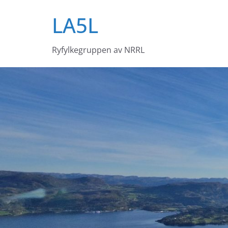
Skip
LA5L
to
content
Ryfylkegruppen av NRRL