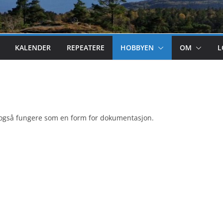
KALENDER
REPEATERE
HOBBYEN
OM
L
an også fungere som en form for dokumentasjon.