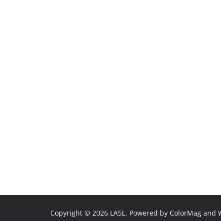
Copyright © 2026
LA5L
. Powered by
ColorMag
and